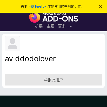
搜
登录
需要
下载 Firefox
才能使用这些附加组件。
忽
略
索
F
此
通
i
知
r
扩展
主题
更多…
e
f
o
x
浏
aviddodolover
览
器
附
加
举报此用户
组
件