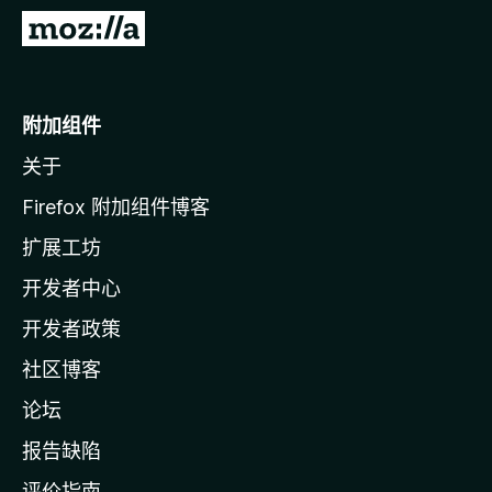
转
至
M
o
附加组件
z
关于
i
l
Firefox 附加组件博客
l
扩展工坊
a
开发者中心
主
页
开发者政策
社区博客
论坛
报告缺陷
评价指南