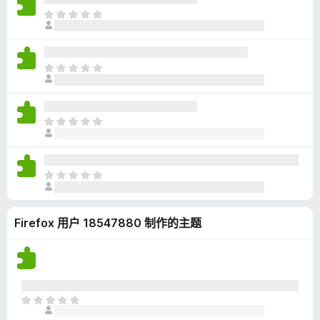
无
目
评
前
分
尚
无
目
评
前
分
尚
无
目
评
前
分
尚
无
目
评
前
分
尚
Firefox 用户 18547880 制作的主题
无
评
分
目
前