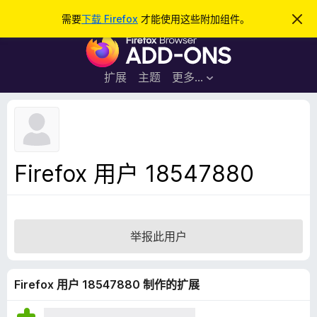
搜
登录
需要
下载 Firefox
才能使用这些附加组件。
忽
略
索
F
此
通
i
知
r
扩展
主题
更多…
e
f
o
x
浏
Firefox 用户 18547880
览
器
附
加
举报此用户
组
件
Firefox 用户 18547880 制作的扩展