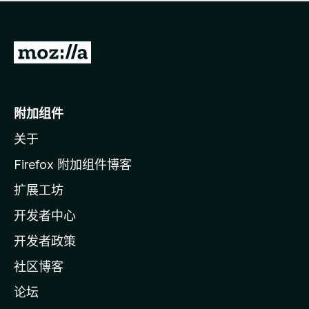
无
评
分
转
至
M
o
附加组件
z
关于
i
l
Firefox 附加组件博客
l
扩展工坊
a
开发者中心
主
页
开发者政策
社区博客
论坛