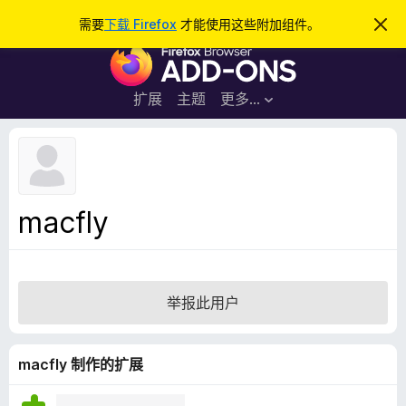
搜
登录
需要
下载 Firefox
才能使用这些附加组件。
忽
略
索
F
此
通
i
知
r
扩展
主题
更多…
e
f
o
x
浏
macfly
览
器
附
加
举报此用户
组
件
macfly 制作的扩展