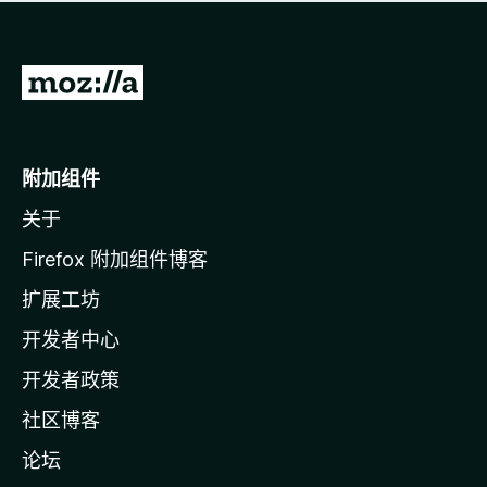
无
评
分
转
至
M
o
附加组件
z
关于
i
l
Firefox 附加组件博客
l
扩展工坊
a
开发者中心
主
页
开发者政策
社区博客
论坛