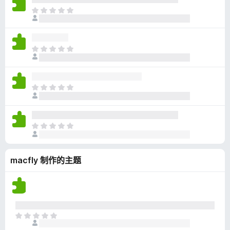
无
目
评
前
分
尚
无
目
评
前
分
尚
无
目
评
前
分
尚
无
目
评
前
分
尚
macfly 制作的主题
无
评
分
目
前