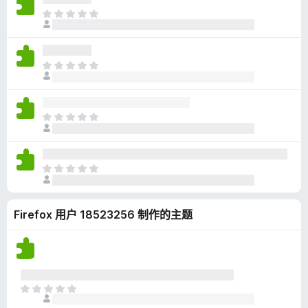
无
目
评
前
分
尚
无
目
评
前
分
尚
无
目
评
前
分
尚
无
目
评
前
分
尚
Firefox 用户 18523256 制作的主题
无
评
分
目
前