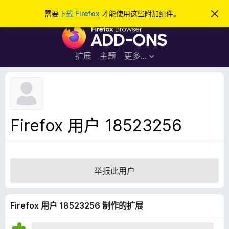
搜
登录
需要
下载 Firefox
才能使用这些附加组件。
忽
略
索
F
此
通
i
知
r
扩展
主题
更多…
e
f
o
x
浏
Firefox 用户 18523256
览
器
附
加
举报此用户
组
件
Firefox 用户 18523256 制作的扩展