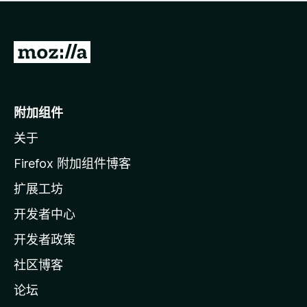
无
评
分
转
至
M
o
附加组件
z
关于
i
l
Firefox 附加组件博客
l
扩展工坊
a
开发者中心
主
页
开发者政策
社区博客
论坛