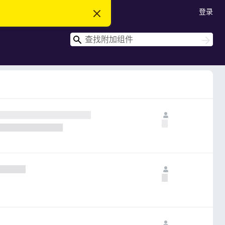
登录
忽
略
此
搜
通
搜
知
索
索