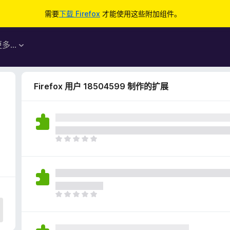
需要
下载 Firefox
才能使用这些附加组件。
更多…
Firefox 用户 18504599 制作的扩展
目
前
尚
无
评
分
目
前
尚
无