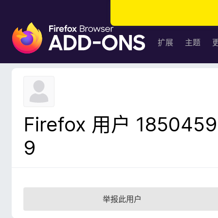
F
i
扩展
主题
r
e
f
o
x
浏
Firefox 用户 1850459
览
器
9
附
加
组
件
举报此用户