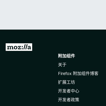
转
至
附加组件
M
关于
o
z
Firefox 附加组件博客
i
扩展工坊
l
l
开发者中心
a
开发者政策
主