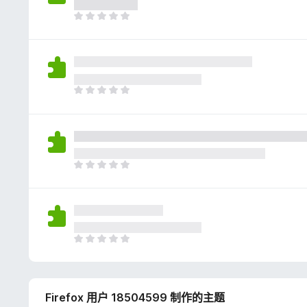
评
分
目
前
尚
无
评
分
目
前
尚
无
评
分
目
前
尚
无
评
分
目
前
尚
无
Firefox 用户 18504599 制作的主题
评