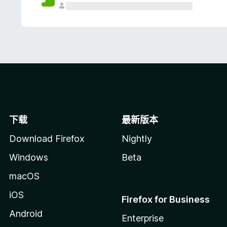
下载
最新版本
Download Firefox
Nightly
Windows
Beta
macOS
iOS
Firefox for Business
Android
Enterprise