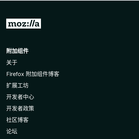
无
评
分
转
至
M
o
附加组件
z
关于
i
l
Firefox 附加组件博客
l
扩展工坊
a
开发者中心
主
页
开发者政策
社区博客
论坛