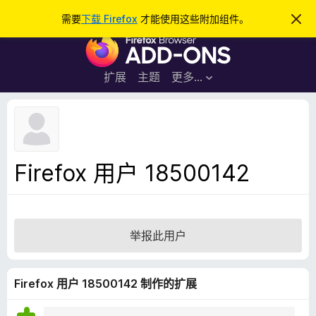
搜
登录
需要
下载 Firefox
才能使用这些附加组件。
忽
略
索
F
此
通
i
知
r
扩展
主题
更多…
e
f
o
x
浏
Firefox 用户 18500142
览
器
附
加
举报此用户
组
件
Firefox 用户 18500142 制作的扩展