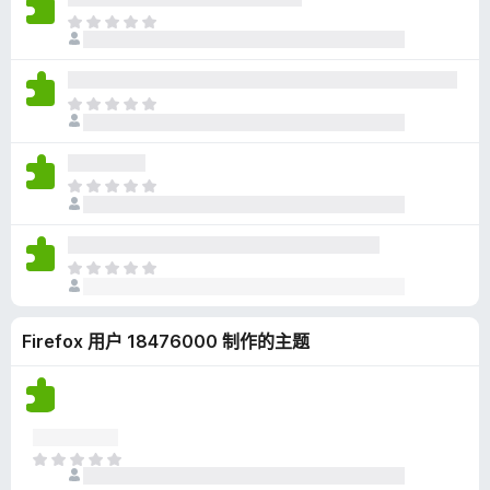
无
目
评
前
分
尚
无
目
评
前
分
尚
无
目
评
前
分
尚
无
目
评
前
分
尚
Firefox 用户 18476000 制作的主题
无
评
分
目
前