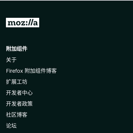
无
评
分
转
至
M
o
附加组件
z
关于
i
l
Firefox 附加组件博客
l
扩展工坊
a
开发者中心
主
页
开发者政策
社区博客
论坛