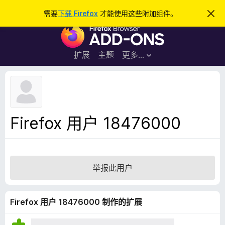
搜
登录
需要
下载 Firefox
才能使用这些附加组件。
忽
略
索
F
此
通
i
知
r
扩展
主题
更多…
e
f
o
x
浏
Firefox 用户 18476000
览
器
附
加
举报此用户
组
件
Firefox 用户 18476000 制作的扩展