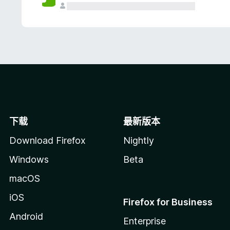
下载
最新版本
Download Firefox
Nightly
Windows
Beta
macOS
iOS
Firefox for Business
Android
Enterprise