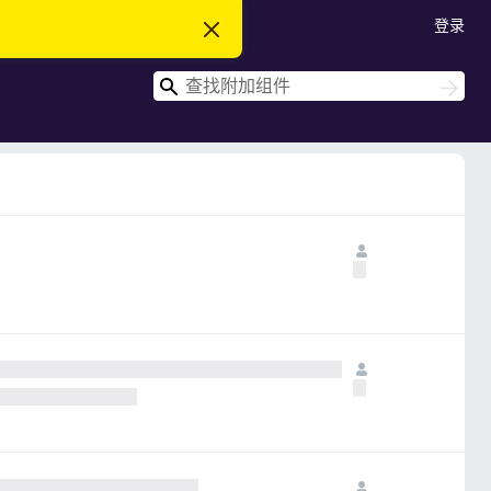
登录
忽
略
此
搜
通
搜
知
索
索