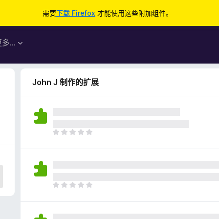
需要
下载 Firefox
才能使用这些附加组件。
更多…
John J 制作的扩展
目
前
尚
无
评
分
目
前
尚
无