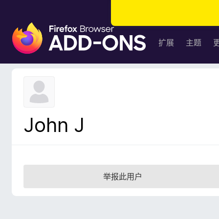
F
i
扩展
主题
r
e
f
o
x
浏
John J
览
器
附
加
组
举报此用户
件