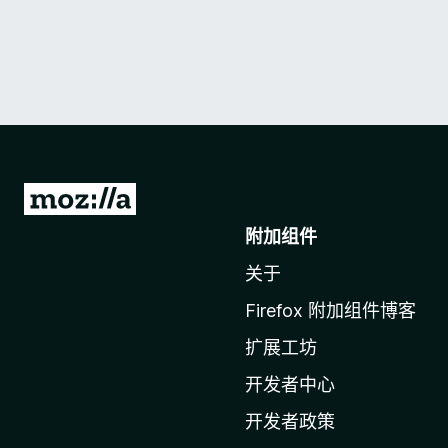
转
至
附加组件
M
关于
o
z
Firefox 附加组件博客
i
扩展工坊
l
l
开发者中心
a
开发者政策
主