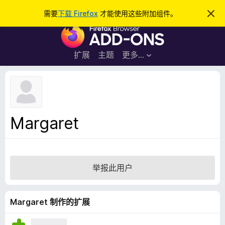
搜
登录
需要
下载 Firefox
才能使用这些附加组件。
忽
略
索
F
此
通
i
知
r
扩展
主题
更多…
e
f
o
x
浏
Margaret
览
器
附
加
举报此用户
组
件
Margaret 制作的扩展