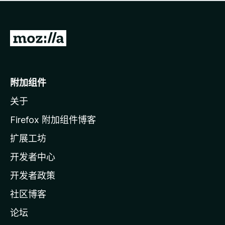
无
评
分
转
至
M
o
附加组件
z
关于
i
l
Firefox 附加组件博客
l
扩展工坊
a
开发者中心
主
页
开发者政策
社区博客
论坛