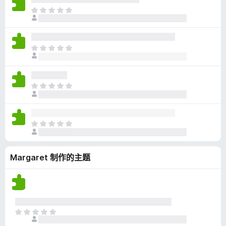
无
目
评
前
分
尚
无
目
评
前
分
尚
无
目
评
前
分
尚
无
目
评
前
分
尚
Margaret 制作的主题
无
评
分
目
前