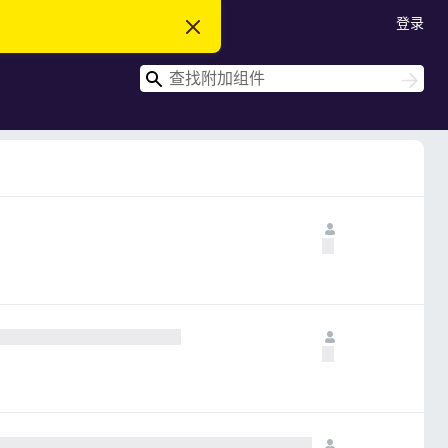
登录
忽
略
此
搜
通
搜
知
索
索