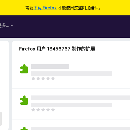
需要
下载 Firefox
才能使用这些附加组件。
更多…
Firefox 用户 18456767 制作的扩展
目
前
尚
无
评
分
目
前
尚
无