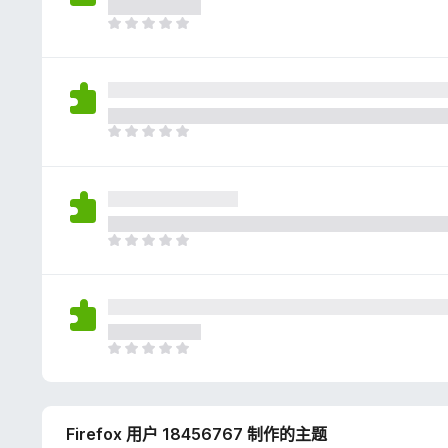
评
分
目
前
尚
无
评
分
目
前
尚
无
评
分
目
前
尚
无
评
分
目
前
尚
无
Firefox 用户 18456767 制作的主题
评