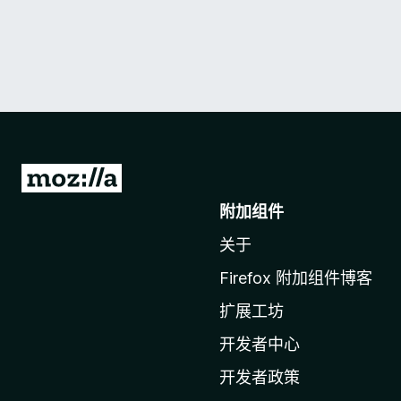
转
至
附加组件
M
关于
o
z
Firefox 附加组件博客
i
扩展工坊
l
l
开发者中心
a
开发者政策
主