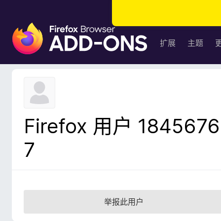
F
i
扩展
主题
r
e
f
o
x
浏
Firefox 用户 1845676
览
器
7
附
加
组
件
举报此用户