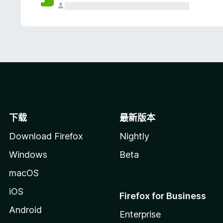
下载
最新版本
Download Firefox
Nightly
Windows
Beta
macOS
iOS
Firefox for Business
Android
Enterprise