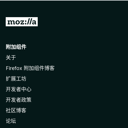
无
评
分
转
至
M
o
附加组件
z
关于
i
l
Firefox 附加组件博客
l
扩展工坊
a
开发者中心
主
页
开发者政策
社区博客
论坛