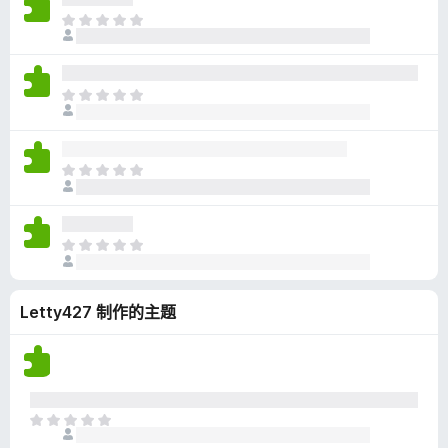
无
目
评
前
分
尚
无
目
评
前
分
尚
无
目
评
前
分
尚
无
目
评
前
分
尚
Letty427 制作的主题
无
评
分
目
前