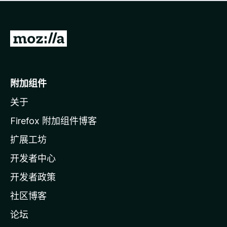
无
评
分
转
至
M
o
附加组件
z
关于
i
l
Firefox 附加组件博客
l
扩展工坊
a
开发者中心
主
页
开发者政策
社区博客
论坛