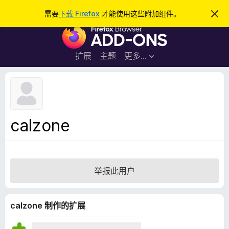
搜
登录
需要
下载 Firefox
才能使用这些附加组件。
忽
略
索
F
此
通
i
知
r
扩展
主题
更多…
e
f
o
x
浏
calzone
览
器
附
加
举报此用户
组
件
calzone 制作的扩展