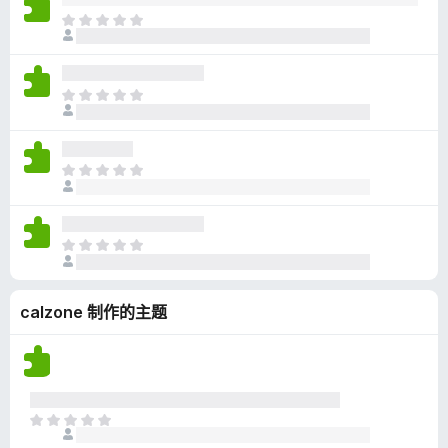
无
目
评
前
分
尚
无
目
评
前
分
尚
无
目
评
前
分
尚
无
目
评
前
分
尚
calzone 制作的主题
无
评
分
目
前