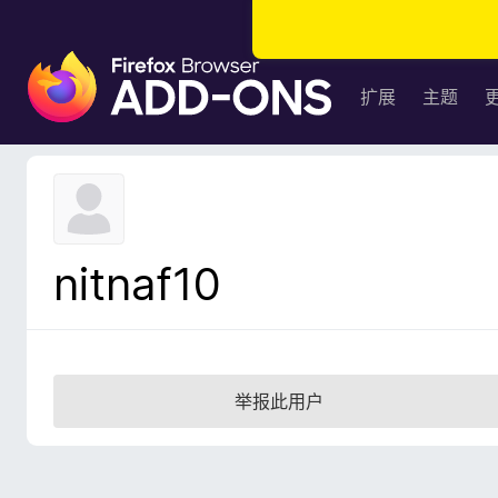
F
i
扩展
主题
r
e
f
o
x
浏
nitnaf10
览
器
附
加
组
举报此用户
件