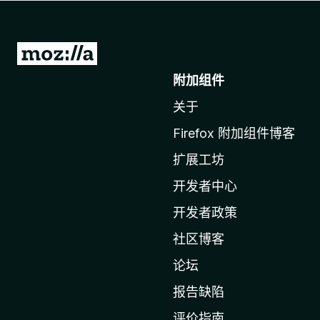
转
至
附加组件
M
关于
o
z
Firefox 附加组件博客
i
扩展工坊
l
l
开发者中心
a
开发者政策
主
社区博客
页
论坛
报告缺陷
评价指南