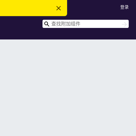
登录
忽
略
此
搜
通
搜
知
索
索