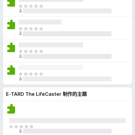
无
目
评
前
分
尚
无
目
评
前
分
尚
无
目
评
前
分
尚
无
目
评
前
分
尚
E-TARD The LifeCaster 制作的主题
无
评
分
目
前