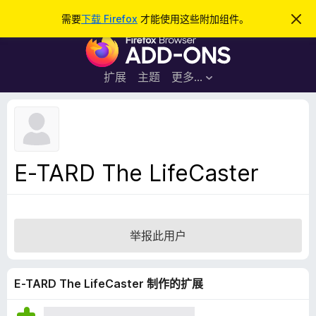
搜
登录
需要
下载 Firefox
才能使用这些附加组件。
忽
略
索
F
此
通
i
知
r
扩展
主题
更多…
e
f
o
x
浏
E-TARD The LifeCaster
览
器
附
加
举报此用户
组
件
E-TARD The LifeCaster 制作的扩展