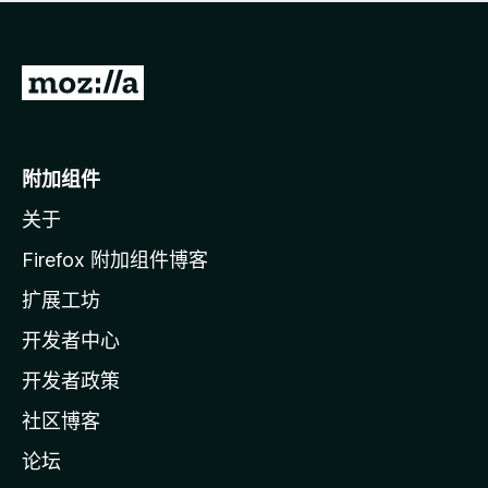
无
评
分
转
至
M
o
附加组件
z
关于
i
l
Firefox 附加组件博客
l
扩展工坊
a
开发者中心
主
页
开发者政策
社区博客
论坛