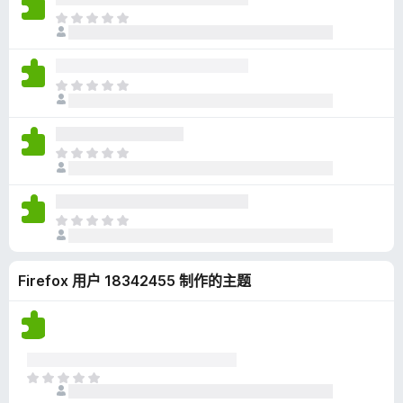
无
目
评
前
分
尚
无
目
评
前
分
尚
无
目
评
前
分
尚
无
目
评
前
分
尚
Firefox 用户 18342455 制作的主题
无
评
分
目
前