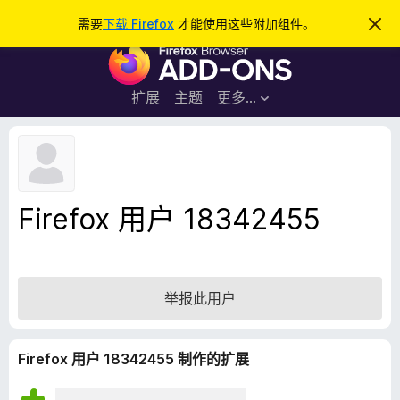
搜
登录
需要
下载 Firefox
才能使用这些附加组件。
忽
略
索
F
此
通
i
知
r
扩展
主题
更多…
e
f
o
x
浏
Firefox 用户 18342455
览
器
附
加
举报此用户
组
件
Firefox 用户 18342455 制作的扩展