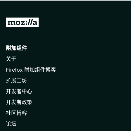
无
评
分
转
至
M
o
附加组件
z
关于
i
l
Firefox 附加组件博客
l
扩展工坊
a
开发者中心
主
页
开发者政策
社区博客
论坛