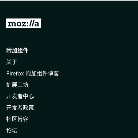
无
评
分
转
至
M
o
附加组件
z
关于
i
l
Firefox 附加组件博客
l
扩展工坊
a
开发者中心
主
页
开发者政策
社区博客
论坛