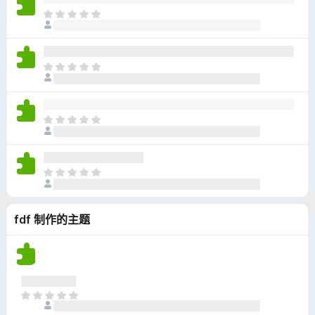
无
目
评
前
分
尚
无
目
评
前
分
尚
无
目
评
前
分
尚
无
目
评
前
分
尚
fdf 制作的主题
无
评
分
目
前