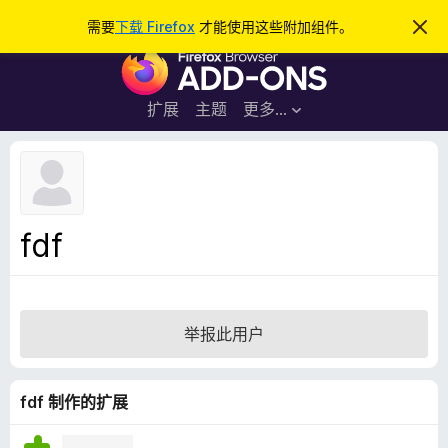
搜
登录
需要
下载 Firefox
才能使用这些附加组件。
忽
略
索
F
此
通
i
知
r
扩展
主题
更多…
e
f
o
x
浏
fdf
览
器
附
加
举报此用户
组
件
fdf 制作的扩展