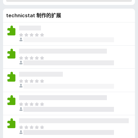
technicstat 制作的扩展
目
前
尚
无
目
评
前
分
尚
无
目
评
前
分
尚
无
目
评
前
分
尚
无
目
评
前
分