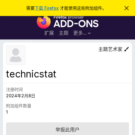
搜
登录
需要
下载 Firefox
才能使用这些附加组件。
忽
略
索
F
此
通
i
知
r
扩展
主题
更多…
e
f
主题艺术家
o
x
浏
technicstat
览
器
注册时间
附
2024年2月8日
加
组
附加组件数量
件
1
举报此用户