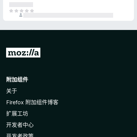
评
分
目
前
尚
无
评
分
转
至
M
o
附加组件
z
关于
i
l
Firefox 附加组件博客
l
扩展工坊
a
开发者中心
主
页
开发者政策