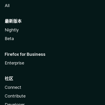
All
最新版本
Nightly
Beta
Firefox for Business
Enterprise
社区
Connect
Contribute
Developer