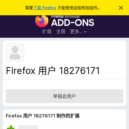
搜
登录
需要
下载 Firefox
才能使用这些附加组件。
忽
略
索
F
此
通
i
知
r
扩展
主题
更多…
e
f
o
x
浏
Firefox 用户 18276171
览
器
附
加
举报此用户
组
件
Firefox 用户 18276171 制作的扩展