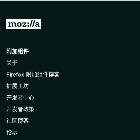
无
评
分
转
至
M
o
附加组件
z
关于
i
l
Firefox 附加组件博客
l
扩展工坊
a
开发者中心
主
页
开发者政策
社区博客
论坛