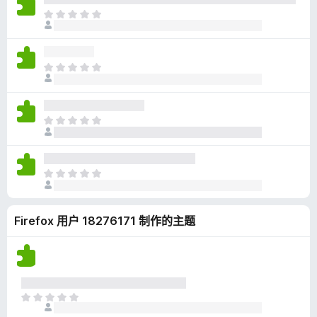
无
目
评
前
分
尚
无
目
评
前
分
尚
无
目
评
前
分
尚
无
目
评
前
分
尚
Firefox 用户 18276171 制作的主题
无
评
分
目
前