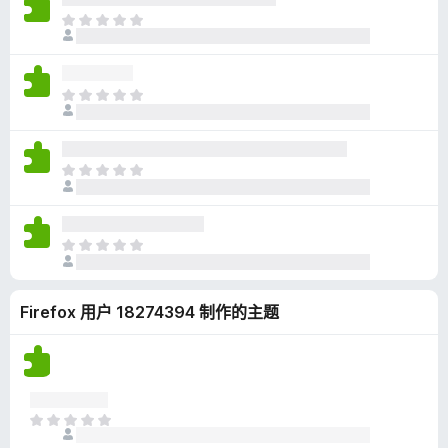
无
目
评
前
分
尚
无
目
评
前
分
尚
无
目
评
前
分
尚
无
目
评
前
分
尚
Firefox 用户 18274394 制作的主题
无
评
分
目
前