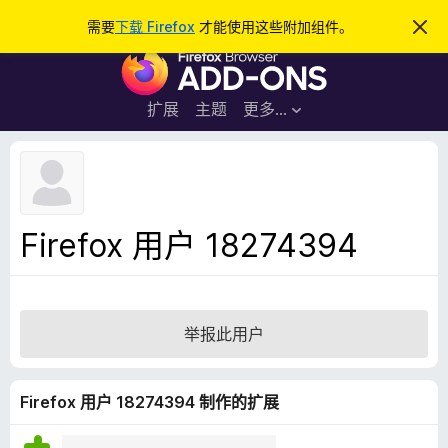
搜
登录
需要
下载 Firefox
才能使用这些附加组件。
忽
略
索
F
此
通
i
知
r
扩展
主题
更多…
e
f
o
x
浏
Firefox 用户 18274394
览
器
附
加
举报此用户
组
件
Firefox 用户 18274394 制作的扩展