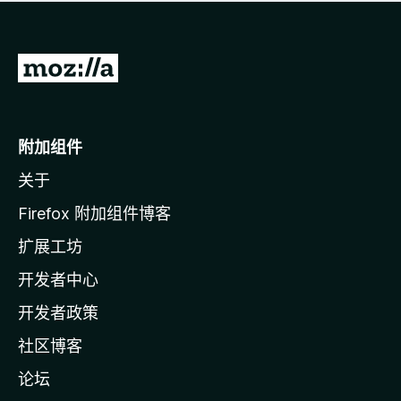
无
评
分
转
至
M
o
附加组件
z
关于
i
l
Firefox 附加组件博客
l
扩展工坊
a
开发者中心
主
页
开发者政策
社区博客
论坛