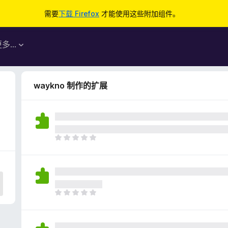
需要
下载 Firefox
才能使用这些附加组件。
更多…
waykno 制作的扩展
目
前
尚
无
评
分
目
前
尚
无