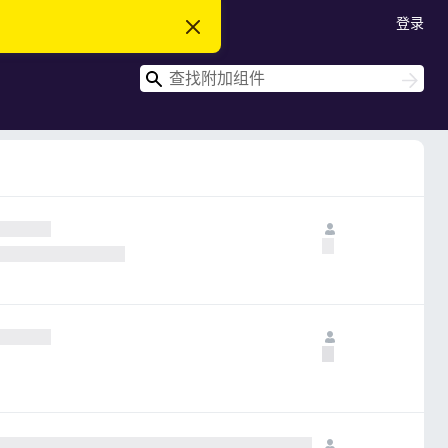
登录
忽
略
此
搜
通
搜
知
索
索