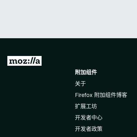
转
至
附加组件
M
关于
o
z
Firefox 附加组件博客
i
扩展工坊
l
l
开发者中心
a
开发者政策
主