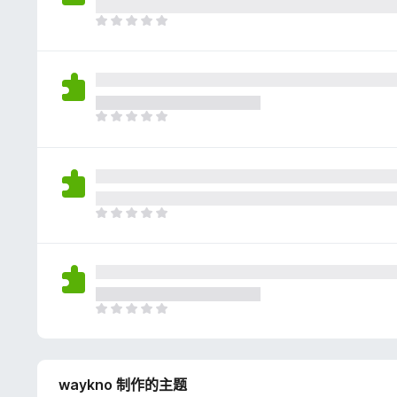
评
分
目
前
尚
无
评
分
目
前
尚
无
评
分
目
前
尚
无
评
分
目
前
尚
无
waykno 制作的主题
评