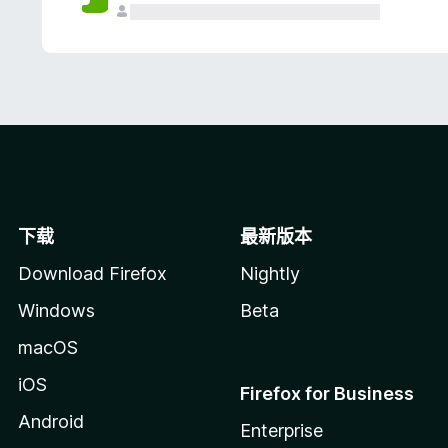
下载
最新版本
Download Firefox
Nightly
Windows
Beta
macOS
iOS
Firefox for Business
Android
Enterprise