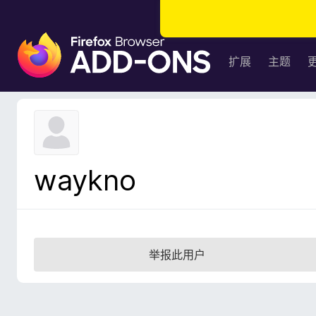
F
i
扩展
主题
r
e
f
o
x
浏
waykno
览
器
附
加
组
举报此用户
件