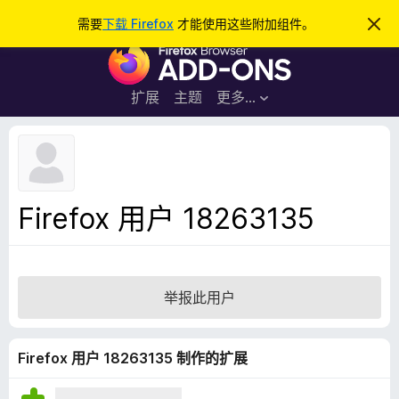
搜
登录
需要
下载 Firefox
才能使用这些附加组件。
忽
略
索
F
此
通
i
知
r
扩展
主题
更多…
e
f
o
x
浏
Firefox 用户 18263135
览
器
附
加
举报此用户
组
件
Firefox 用户 18263135 制作的扩展