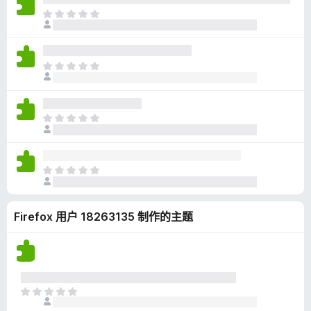
无
目
评
前
分
尚
无
目
评
前
分
尚
无
目
评
前
分
尚
无
目
评
前
分
尚
Firefox 用户 18263135 制作的主题
无
评
分
目
前