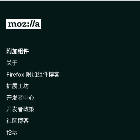
无
评
分
转
至
M
o
附加组件
z
关于
i
l
Firefox 附加组件博客
l
扩展工坊
a
开发者中心
主
页
开发者政策
社区博客
论坛