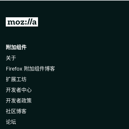
无
评
分
转
至
M
o
附加组件
z
关于
i
l
Firefox 附加组件博客
l
扩展工坊
a
开发者中心
主
页
开发者政策
社区博客
论坛