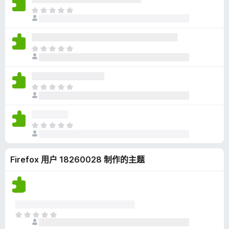
无
目
评
前
分
尚
无
目
评
前
分
尚
无
目
评
前
分
尚
无
目
评
前
分
尚
Firefox 用户 18260028 制作的主题
无
评
分
目
前