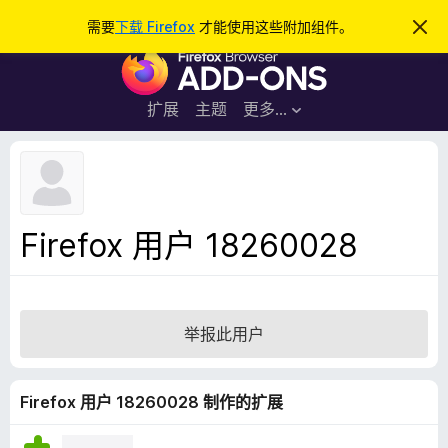
搜
登录
需要
下载 Firefox
才能使用这些附加组件。
忽
略
索
F
此
通
i
知
r
扩展
主题
更多…
e
f
o
x
浏
Firefox 用户 18260028
览
器
附
加
举报此用户
组
件
Firefox 用户 18260028 制作的扩展