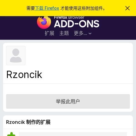
搜
登录
需要
下载 Firefox
才能使用这些附加组件。
忽
略
索
F
此
通
i
知
r
扩展
主题
更多…
e
f
o
x
浏
Rzoncik
览
器
附
加
举报此用户
组
件
Rzoncik 制作的扩展