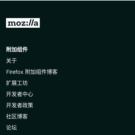
无
评
分
转
至
M
o
附加组件
z
关于
i
l
Firefox 附加组件博客
l
扩展工坊
a
开发者中心
主
页
开发者政策
社区博客
论坛