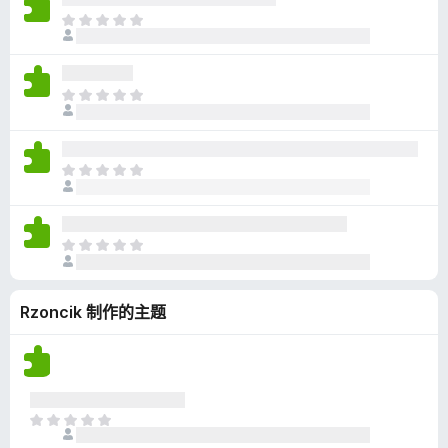
无
目
评
前
分
尚
无
目
评
前
分
尚
无
目
评
前
分
尚
无
目
评
前
分
尚
Rzoncik 制作的主题
无
评
分
目
前