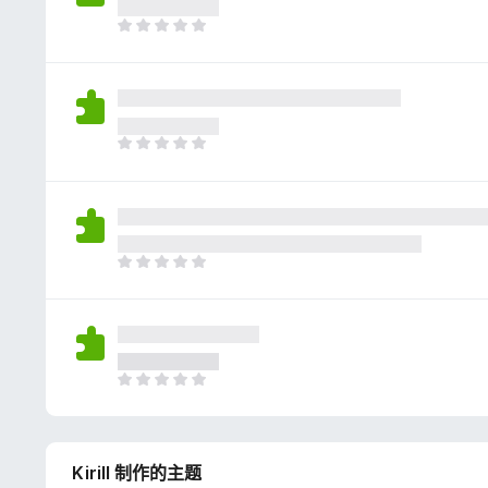
评
分
目
前
尚
无
评
分
目
前
尚
无
评
分
目
前
尚
无
评
分
目
前
尚
无
Kirill 制作的主题
评