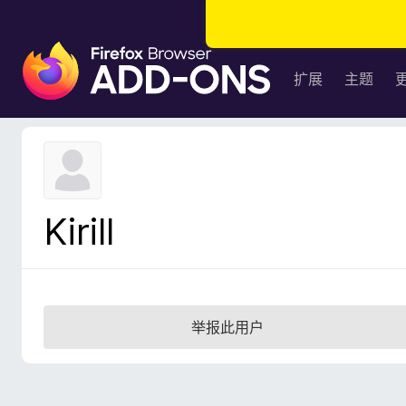
F
i
扩展
主题
r
e
f
o
x
浏
Kirill
览
器
附
加
组
举报此用户
件