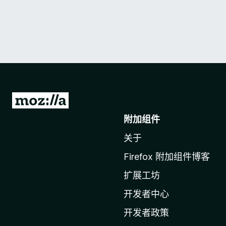
转
至
附加组件
M
关于
o
z
Firefox 附加组件博客
i
扩展工坊
l
l
开发者中心
a
开发者政策
主