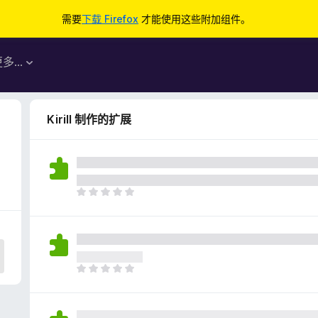
需要
下载 Firefox
才能使用这些附加组件。
更多…
Kirill 制作的扩展
目
前
尚
无
评
分
目
前
尚
无