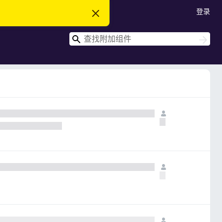
登录
忽
略
此
搜
通
搜
知
索
索