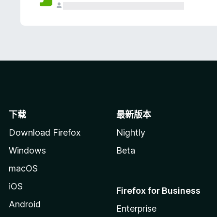
下载
最新版本
Download Firefox
Nightly
Windows
Beta
macOS
iOS
Firefox for Business
Android
Enterprise