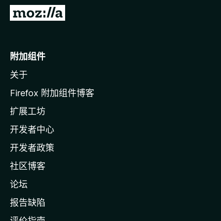
转
至
M
o
附加组件
z
关于
i
l
Firefox 附加组件博客
l
扩展工坊
a
开发者中心
主
页
开发者政策
社区博客
论坛
报告缺陷
评价指南