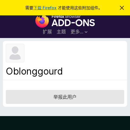
搜
登录
需要
下载 Firefox
才能使用这些附加组件。
忽
略
索
F
此
通
i
知
r
扩展
主题
更多…
e
f
o
x
浏
Oblonggourd
览
器
附
加
举报此用户
组
件