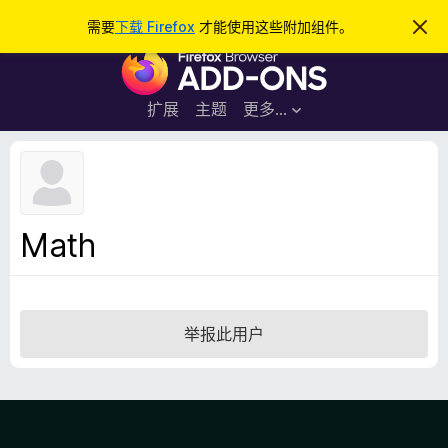
搜
登录
需要
下载 Firefox
才能使用这些附加组件。
忽
略
索
F
此
通
i
知
r
扩展
主题
更多…
e
f
o
x
浏
Math
览
器
附
加
举报此用户
组
件