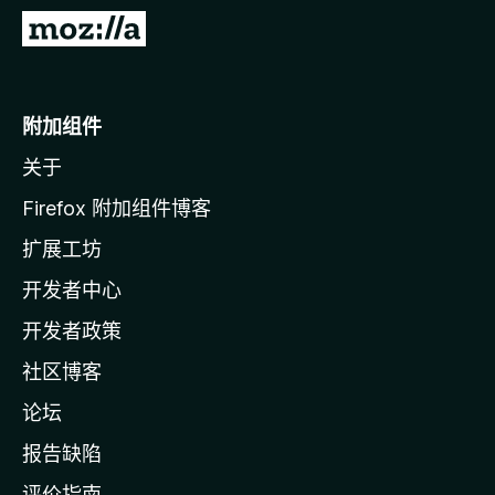
转
至
M
o
附加组件
z
关于
i
l
Firefox 附加组件博客
l
扩展工坊
a
开发者中心
主
页
开发者政策
社区博客
论坛
报告缺陷
评价指南