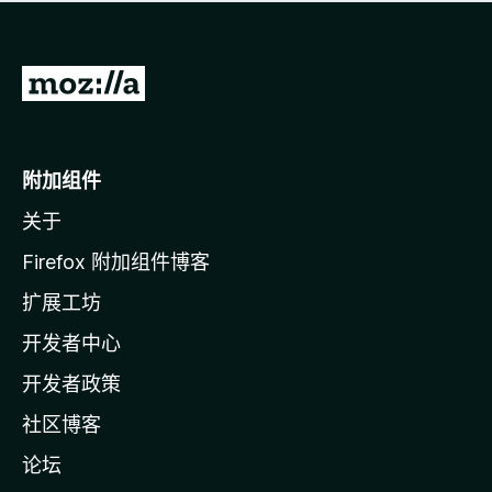
无
评
分
转
至
M
o
附加组件
z
关于
i
l
Firefox 附加组件博客
l
扩展工坊
a
开发者中心
主
页
开发者政策
社区博客
论坛