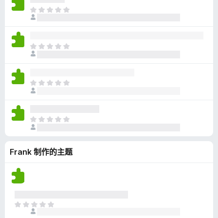
无
目
评
前
分
尚
无
目
评
前
分
尚
无
目
评
前
分
尚
无
目
评
前
分
尚
Frank 制作的主题
无
评
分
目
前