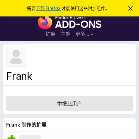
搜
登录
需要
下载 Firefox
才能使用这些附加组件。
忽
略
索
F
此
通
i
知
r
扩展
主题
更多…
e
f
o
x
浏
Frank
览
器
附
加
举报此用户
组
件
Frank 制作的扩展