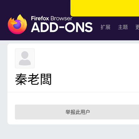
F
i
扩展
主题
r
e
f
o
x
浏
秦老闆
览
器
附
加
组
举报此用户
件