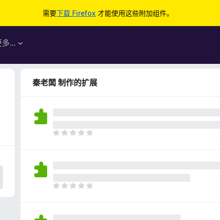
需要
下载 Firefox
才能使用这些附加组件。
更多…
秦老闆 制作的扩展
目
前
尚
无
评
分
目
前
尚
无