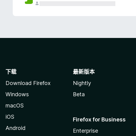
下载
最新版本
Download Firefox
Nightly
Windows
Beta
macOS
iOS
Firefox for Business
Android
Enterprise