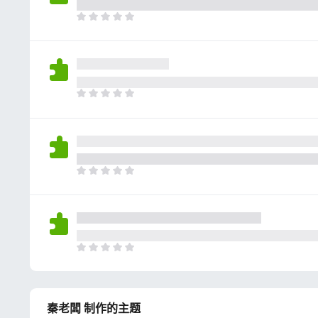
评
分
目
前
尚
无
评
分
目
前
尚
无
评
分
目
前
尚
无
评
分
目
前
尚
无
秦老闆 制作的主题
评