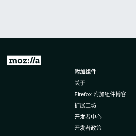
转
至
附加组件
M
关于
o
z
Firefox 附加组件博客
i
扩展工坊
l
l
开发者中心
a
开发者政策
主