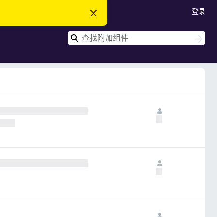
登录
忽
略
此
搜
通
搜
知
索
索