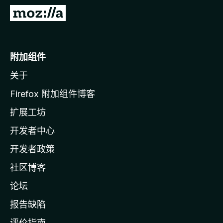
转
至
M
o
附加组件
z
关于
i
l
Firefox 附加组件博客
l
扩展工坊
a
开发者中心
主
页
开发者政策
社区博客
论坛
报告缺陷
评价指南