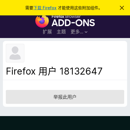
搜
登录
需要
下载 Firefox
才能使用这些附加组件。
忽
略
索
F
此
通
i
知
r
扩展
主题
更多…
e
f
o
x
浏
Firefox 用户 18132647
览
器
附
加
举报此用户
组
件