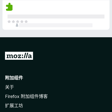
尚
无
评
分
目
前
尚
无
评
分
转
至
M
o
附加组件
z
关于
i
l
Firefox 附加组件博客
l
扩展工坊
a