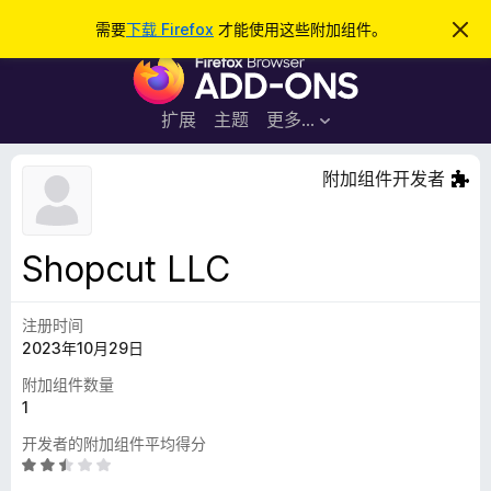
搜
登录
需要
下载 Firefox
才能使用这些附加组件。
忽
略
索
F
此
通
i
知
r
扩展
主题
更多…
e
f
附加组件开发者
o
x
浏
Shopcut LLC
览
器
注册时间
附
2023年10月29日
加
组
附加组件数量
件
1
开发者的附加组件平均得分
评
分