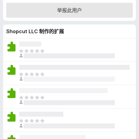
2
举报此用户
.
6
/
Shopcut LLC 制作的扩展
5
目
前
尚
无
目
评
前
分
尚
无
目
评
前
分
尚
无
目
评
前
分
尚