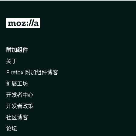
无
评
分
转
至
M
o
附加组件
z
关于
i
l
Firefox 附加组件博客
l
扩展工坊
a
开发者中心
主
页
开发者政策
社区博客
论坛