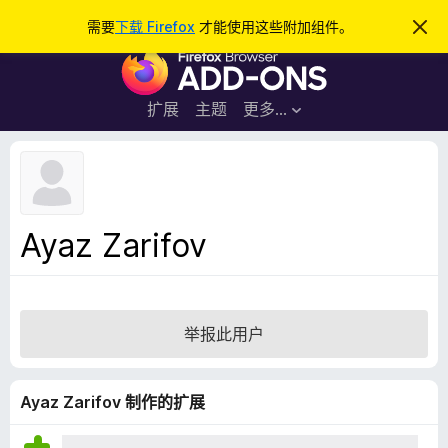
搜
登录
需要
下载 Firefox
才能使用这些附加组件。
忽
略
索
F
此
通
i
知
r
扩展
主题
更多…
e
f
o
x
浏
Ayaz Zarifov
览
器
附
加
举报此用户
组
件
Ayaz Zarifov 制作的扩展