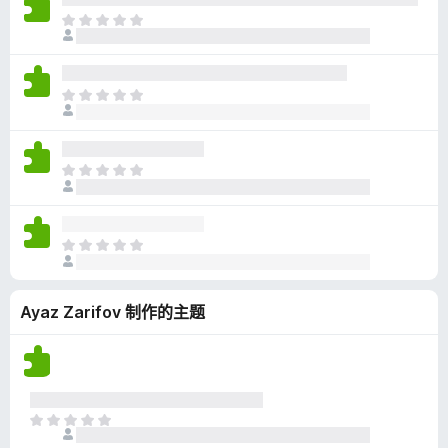
无
目
评
前
分
尚
无
目
评
前
分
尚
无
目
评
前
分
尚
无
目
评
前
分
尚
Ayaz Zarifov 制作的主题
无
评
分
目
前