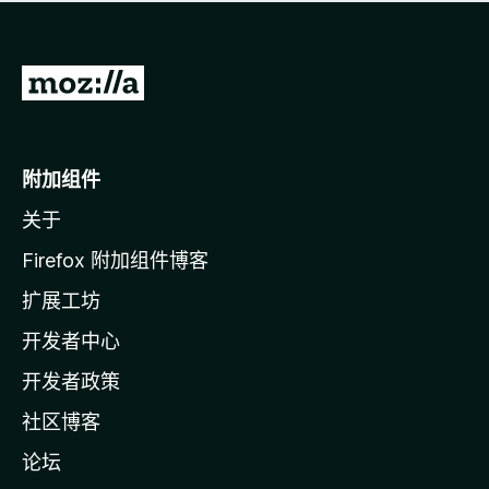
无
评
分
转
至
M
o
附加组件
z
关于
i
l
Firefox 附加组件博客
l
扩展工坊
a
开发者中心
主
页
开发者政策
社区博客
论坛