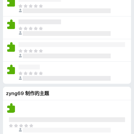
无
目
评
前
分
尚
无
目
评
前
分
尚
无
目
评
前
分
尚
无
目
评
前
分
尚
zyng69 制作的主题
无
评
分
目
前