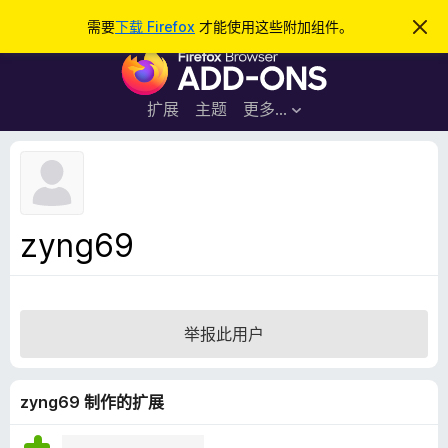
搜
登录
需要
下载 Firefox
才能使用这些附加组件。
忽
略
索
F
此
通
i
知
r
扩展
主题
更多…
e
f
o
x
浏
zyng69
览
器
附
加
举报此用户
组
件
zyng69 制作的扩展