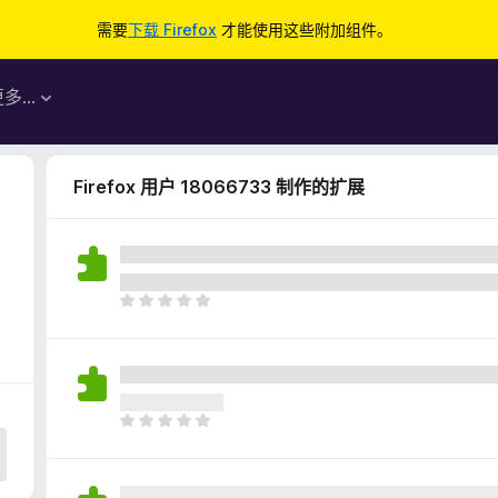
需要
下载 Firefox
才能使用这些附加组件。
更多…
Firefox 用户 18066733 制作的扩展
目
前
尚
无
评
分
目
前
尚
无