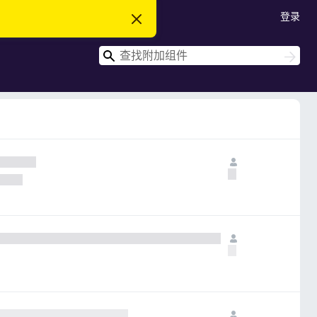
登录
忽
略
此
搜
通
搜
知
索
索