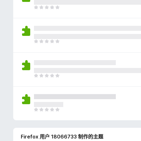
评
分
目
前
尚
无
评
分
目
前
尚
无
评
分
目
前
尚
无
评
分
目
前
尚
无
Firefox 用户 18066733 制作的主题
评