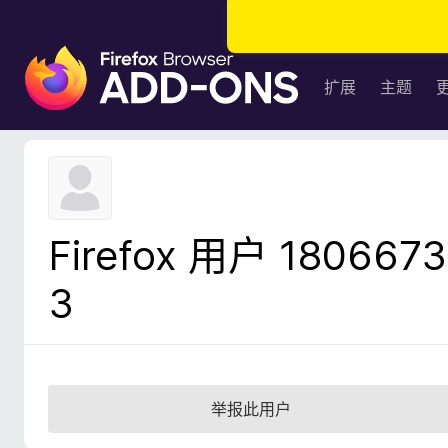
F
i
扩展
主题
r
e
f
o
x
浏
Firefox 用户 1806673
览
器
3
附
加
组
件
举报此用户