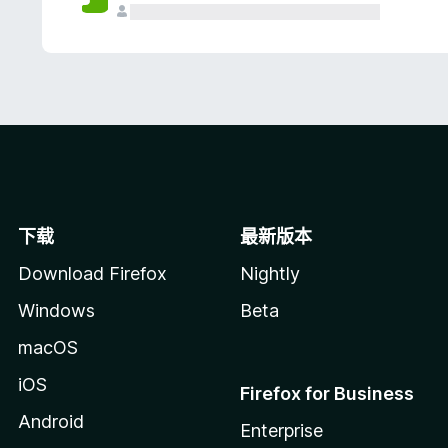
下载
最新版本
Download Firefox
Nightly
Windows
Beta
macOS
iOS
Firefox for Business
Android
Enterprise