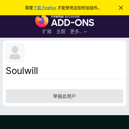
搜
登录
需要
下载 Firefox
才能使用这些附加组件。
忽
略
索
F
此
通
i
知
r
扩展
主题
更多…
e
f
o
x
浏
Soulwill
览
器
附
加
举报此用户
组
件