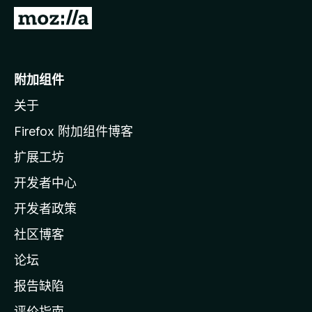
转
至
M
o
附加组件
z
关于
i
l
Firefox 附加组件博客
l
扩展工坊
a
开发者中心
主
页
开发者政策
社区博客
论坛
报告缺陷
评价指南