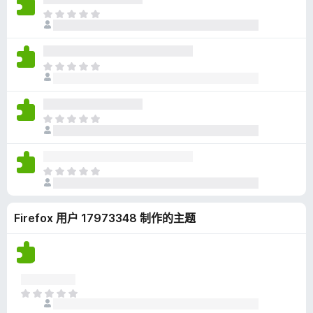
无
目
评
前
分
尚
无
目
评
前
分
尚
无
目
评
前
分
尚
无
目
评
前
分
尚
Firefox 用户 17973348 制作的主题
无
评
分
目
前