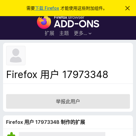
搜
登录
需要
下载 Firefox
才能使用这些附加组件。
忽
略
索
F
此
通
i
知
r
扩展
主题
更多…
e
f
o
x
浏
Firefox 用户 17973348
览
器
附
加
举报此用户
组
件
Firefox 用户 17973348 制作的扩展