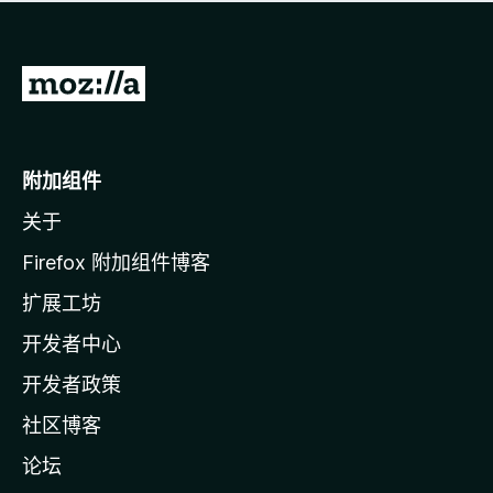
无
评
分
转
至
M
o
附加组件
z
关于
i
l
Firefox 附加组件博客
l
扩展工坊
a
开发者中心
主
页
开发者政策
社区博客
论坛