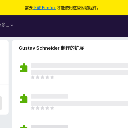
需要
下载 Firefox
才能使用这些附加组件。
更多…
Gustav Schneider 制作的扩展
目
前
尚
无
评
分
目
前
尚
无