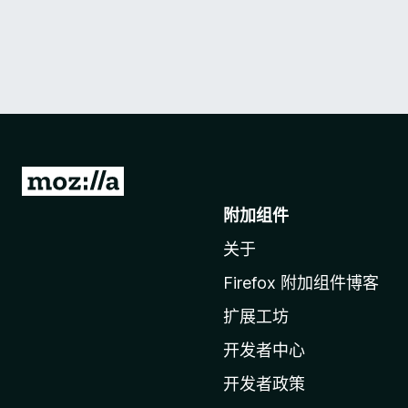
转
至
附加组件
M
关于
o
z
Firefox 附加组件博客
i
扩展工坊
l
l
开发者中心
a
开发者政策
主