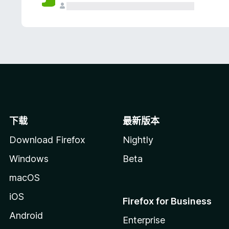
下载
最新版本
Download Firefox
Nightly
Windows
Beta
macOS
iOS
Firefox for Business
Android
Enterprise