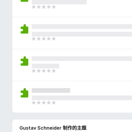
评
分
目
前
尚
无
评
分
目
前
尚
无
评
分
目
前
尚
无
评
分
目
前
尚
无
Gustav Schneider 制作的主题
评