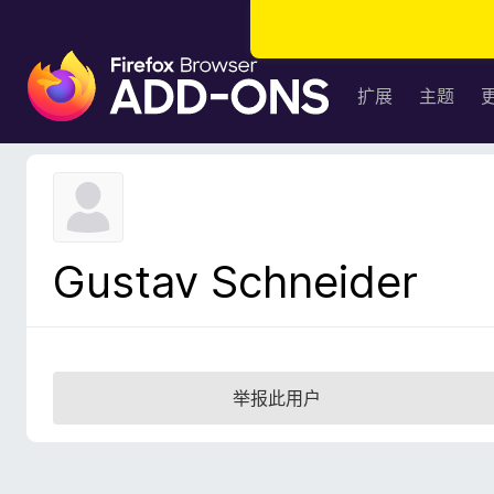
F
i
扩展
主题
r
e
f
o
x
浏
Gustav Schneider
览
器
附
加
组
举报此用户
件