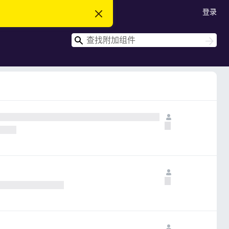
登录
忽
略
此
搜
通
搜
知
索
索