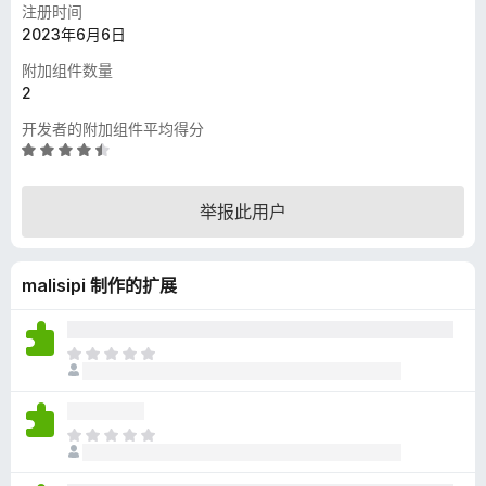
注册时间
2023年6月6日
附加组件数量
2
开发者的附加组件平均得分
评
分
4
举报此用户
.
5
/
malisipi 制作的扩展
5
目
前
尚
无
目
评
前
分
尚