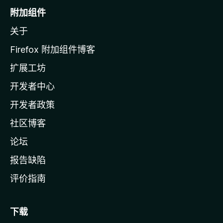
o
附加组件
z
关于
i
l
Firefox 附加组件博客
l
扩展工坊
a
开发者中心
主
页
开发者政策
社区博客
论坛
报告缺陷
评价指南
下载