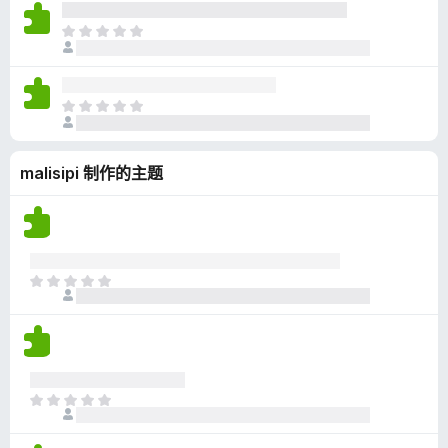
尚
无
目
评
前
分
尚
无
目
评
前
分
尚
malisipi 制作的主题
无
评
分
目
前
尚
无
评
分
目
前
尚