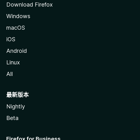
Download Firefox
Windows
macOS
iOS
Android
Linux
All
最新版本
Nightly
Beta
Firefox for Business