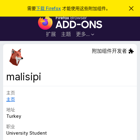
搜
登录
需要
下载 Firefox
才能使用这些附加组件。
忽
略
索
F
此
通
i
知
r
扩展
主题
更多…
e
f
附加组件开发者
o
x
浏
malisipi
览
器
主页
附
主页
加
组
地址
件
Turkey
职业
University Student