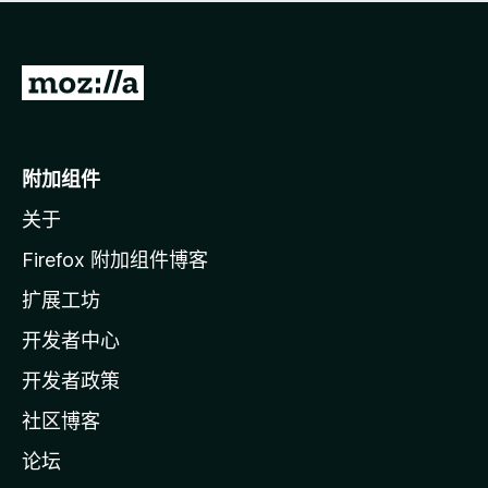
无
评
分
转
至
M
o
附加组件
z
关于
i
l
Firefox 附加组件博客
l
扩展工坊
a
开发者中心
主
页
开发者政策
社区博客
论坛