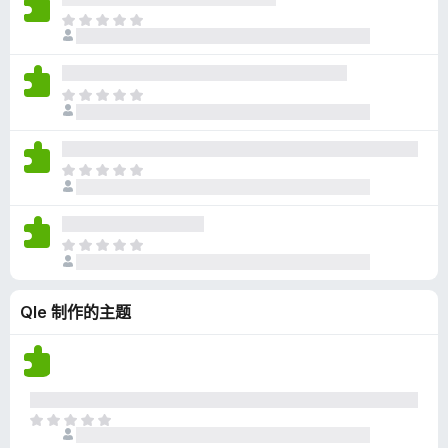
无
目
评
前
分
尚
无
目
评
前
分
尚
无
目
评
前
分
尚
无
目
评
前
分
尚
Qle 制作的主题
无
评
分
目
前