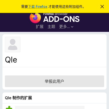
搜
登录
需要
下载 Firefox
才能使用这些附加组件。
忽
略
索
F
此
通
i
知
r
扩展
主题
更多…
e
f
o
x
浏
Qle
览
器
附
加
举报此用户
组
件
Qle 制作的扩展