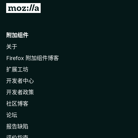
转
至
M
o
附加组件
z
关于
i
l
Firefox 附加组件博客
l
扩展工坊
a
开发者中心
主
页
开发者政策
社区博客
论坛
报告缺陷
评价指南