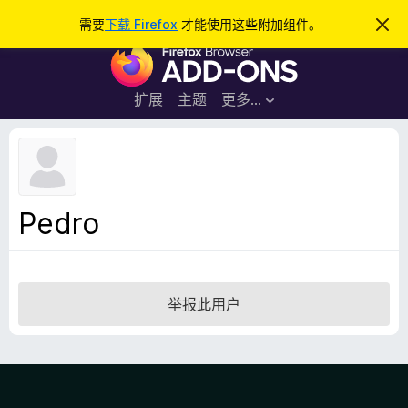
搜
登录
需要
下载 Firefox
才能使用这些附加组件。
忽
略
索
F
此
通
i
知
r
扩展
主题
更多…
e
f
o
x
浏
Pedro
览
器
附
加
举报此用户
组
件