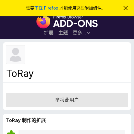
搜
登录
需要
下载 Firefox
才能使用这些附加组件。
忽
略
索
F
此
通
i
知
r
扩展
主题
更多…
e
f
o
x
浏
ToRay
览
器
附
加
举报此用户
组
件
ToRay 制作的扩展