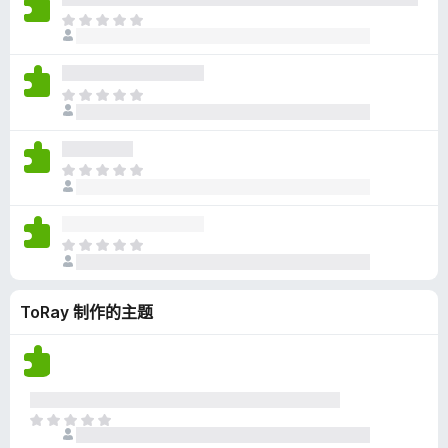
无
目
评
前
分
尚
无
目
评
前
分
尚
无
目
评
前
分
尚
无
目
评
前
分
尚
ToRay 制作的主题
无
评
分
目
前