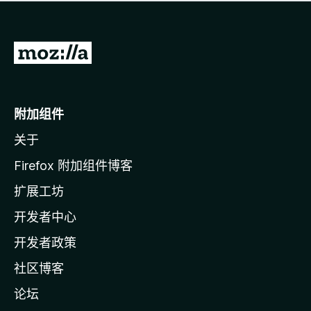
无
评
分
转
至
M
o
附加组件
z
关于
i
l
Firefox 附加组件博客
l
扩展工坊
a
开发者中心
主
页
开发者政策
社区博客
论坛