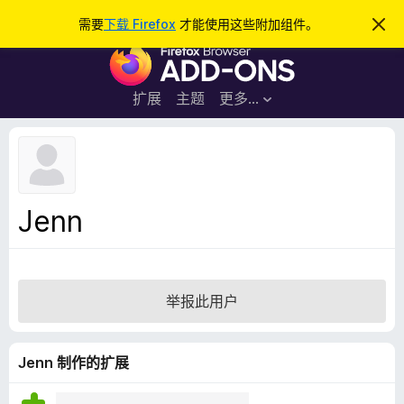
搜
登录
需要
下载 Firefox
才能使用这些附加组件。
忽
略
索
F
此
通
i
知
r
扩展
主题
更多…
e
f
o
x
浏
Jenn
览
器
附
加
举报此用户
组
件
Jenn 制作的扩展