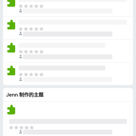
无
目
评
前
分
尚
无
目
评
前
分
尚
无
目
评
前
分
尚
无
目
评
前
分
尚
Jenn 制作的主题
无
评
分
目
前