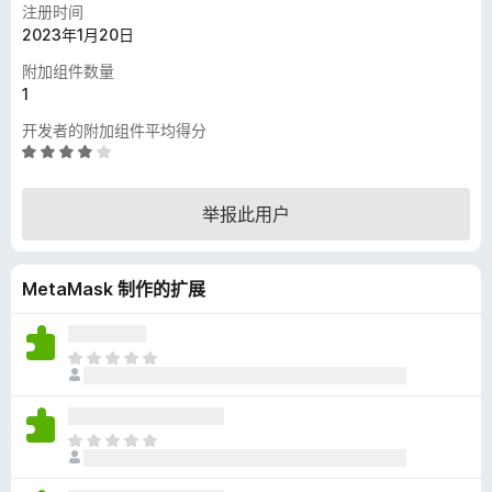
注册时间
2023年1月20日
附加组件数量
1
开发者的附加组件平均得分
评
分
4
举报此用户
.
2
/
MetaMask 制作的扩展
5
目
前
尚
无
目
评
前
分
尚