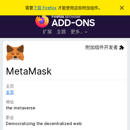
搜
登录
需要
下载 Firefox
才能使用这些附加组件。
忽
略
索
F
此
通
i
知
r
扩展
主题
更多…
e
f
附加组件开发者
o
x
浏
MetaMask
览
器
主页
附
主页
加
组
地址
件
the metaverse
职业
Democratizing the decentralized web