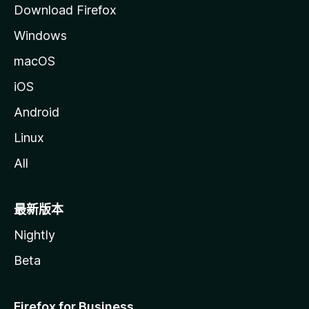
Download Firefox
Windows
macOS
iOS
Android
Linux
All
最新版本
Nightly
Beta
Firefox for Business