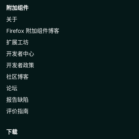
o
附加组件
z
关于
i
l
Firefox 附加组件博客
l
扩展工坊
a
开发者中心
主
页
开发者政策
社区博客
论坛
报告缺陷
评价指南
下载