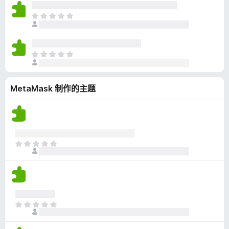
尚
无
目
评
前
分
尚
无
目
评
前
分
尚
MetaMask 制作的主题
无
评
分
目
前
尚
无
评
分
目
前
尚