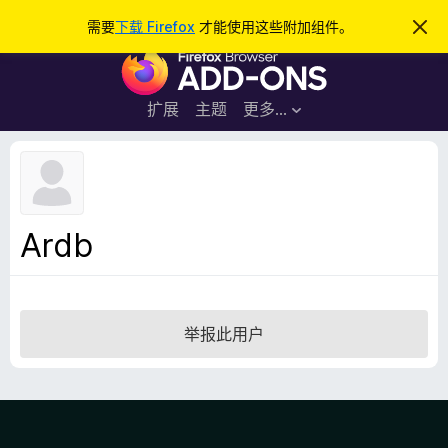
搜
登录
需要
下载 Firefox
才能使用这些附加组件。
忽
略
索
F
此
通
i
知
r
扩展
主题
更多…
e
f
o
x
浏
Ardb
览
器
附
加
举报此用户
组
件