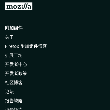
转
至
M
o
附加组件
z
关于
i
l
Firefox 附加组件博客
l
扩展工坊
a
开发者中心
主
页
开发者政策
社区博客
论坛
报告缺陷
评价指南