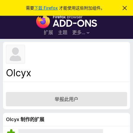
搜
登录
需要
下载 Firefox
才能使用这些附加组件。
忽
略
索
F
此
通
i
知
r
扩展
主题
更多…
e
f
o
x
浏
Olcyx
览
器
附
加
举报此用户
组
件
Olcyx 制作的扩展