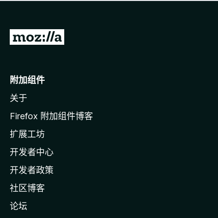
无
评
分
转
至
M
o
附加组件
z
关于
i
l
Firefox 附加组件博客
l
扩展工坊
a
开发者中心
主
页
开发者政策
社区博客
论坛