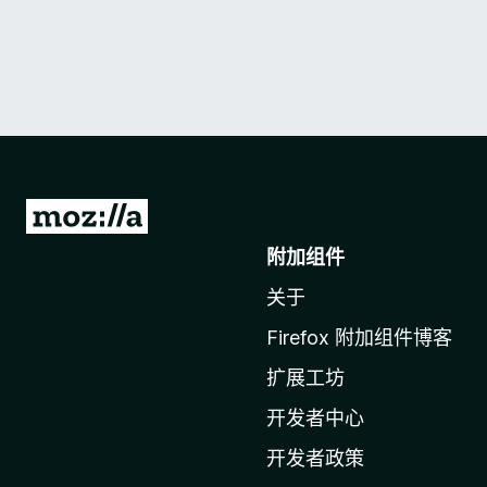
转
至
附加组件
M
关于
o
z
Firefox 附加组件博客
i
扩展工坊
l
l
开发者中心
a
开发者政策
主