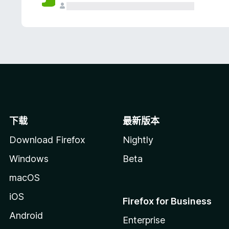
下载
最新版本
Download Firefox
Nightly
Windows
Beta
macOS
iOS
Firefox for Business
Android
Enterprise