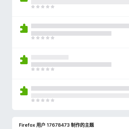
评
分
目
前
尚
无
评
分
目
前
尚
无
评
分
目
前
尚
无
评
分
目
前
尚
无
Firefox 用户 17678473 制作的主题
评