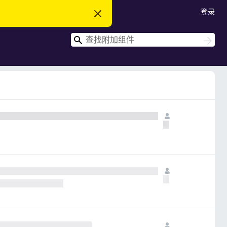
登录
忽
略
此
搜
通
搜
知
索
索