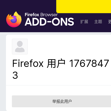
F
i
扩展
主题
r
e
f
o
x
浏
Firefox 用户 1767847
览
器
3
附
加
组
件
举报此用户