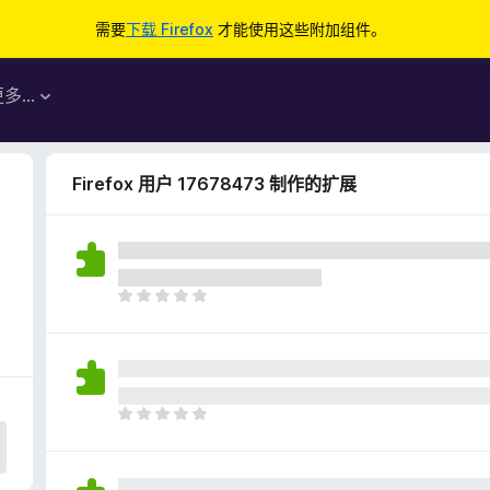
需要
下载 Firefox
才能使用这些附加组件。
更多…
Firefox 用户 17678473 制作的扩展
目
前
尚
无
评
分
目
前
尚
无