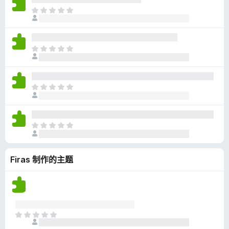
无
目
评
前
分
尚
无
目
评
前
分
尚
无
目
评
前
分
尚
无
目
评
前
分
尚
Firas 制作的主题
无
评
分
目
前