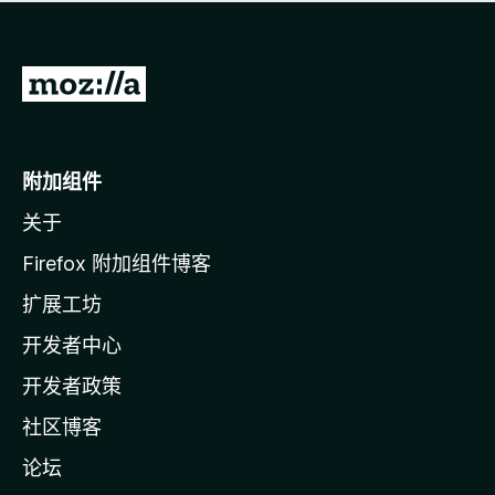
无
评
分
转
至
M
o
附加组件
z
关于
i
l
Firefox 附加组件博客
l
扩展工坊
a
开发者中心
主
页
开发者政策
社区博客
论坛