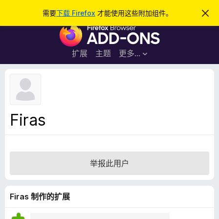
搜
登录
需要
下载 Firefox
才能使用这些附加组件。
忽
略
索
F
此
通
i
知
r
扩展
主题
更多…
e
f
o
x
浏
Firas
览
器
附
加
举报此用户
组
件
Firas 制作的扩展