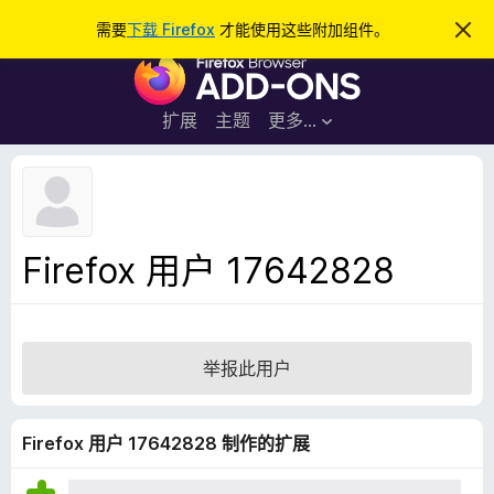
搜
登录
需要
下载 Firefox
才能使用这些附加组件。
忽
略
索
F
此
通
i
知
r
扩展
主题
更多…
e
f
o
x
浏
Firefox 用户 17642828
览
器
附
加
举报此用户
组
件
Firefox 用户 17642828 制作的扩展