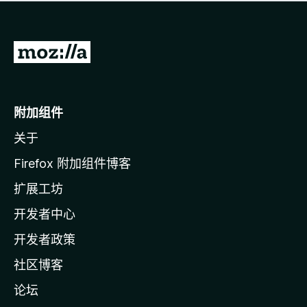
无
评
分
转
至
M
o
附加组件
z
关于
i
l
Firefox 附加组件博客
l
扩展工坊
a
开发者中心
主
页
开发者政策
社区博客
论坛