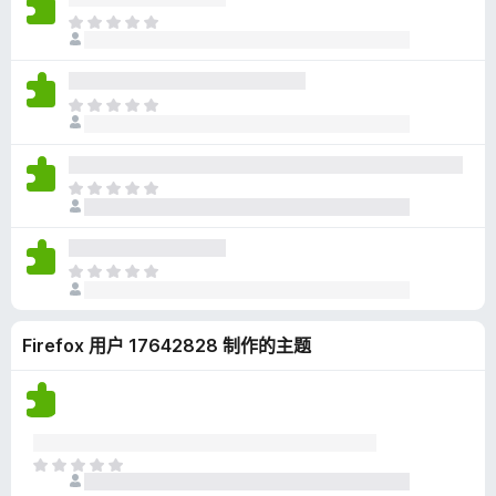
无
目
评
前
分
尚
无
目
评
前
分
尚
无
目
评
前
分
尚
无
目
评
前
分
尚
Firefox 用户 17642828 制作的主题
无
评
分
目
前