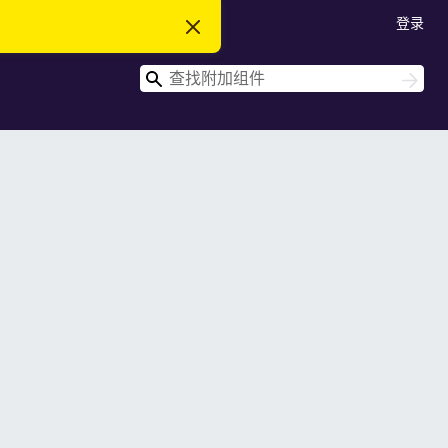
登录
忽
略
此
搜
通
搜
知
索
索