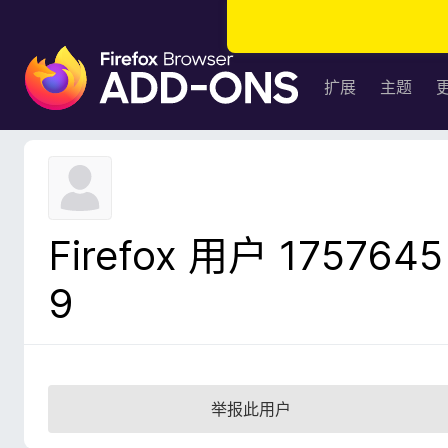
F
i
扩展
主题
r
e
f
o
x
浏
Firefox 用户 1757645
览
器
9
附
加
组
件
举报此用户