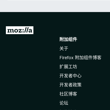
转
至
附加组件
M
关于
o
z
Firefox 附加组件博客
i
扩展工坊
l
l
开发者中心
a
开发者政策
主
社区博客
页
论坛