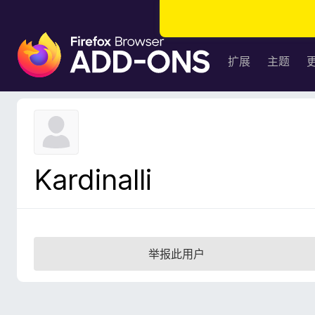
F
i
扩展
主题
r
e
f
o
x
浏
Kardinalli
览
器
附
加
组
举报此用户
件