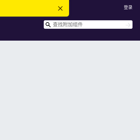
登录
忽
略
此
搜
通
搜
知
索
索