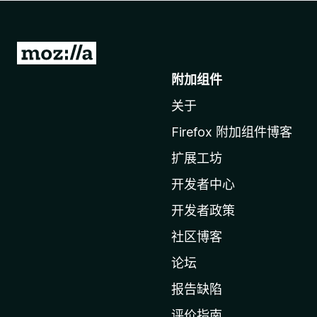
转
至
附加组件
M
关于
o
z
Firefox 附加组件博客
i
扩展工坊
l
l
开发者中心
a
开发者政策
主
社区博客
页
论坛
报告缺陷
评价指南