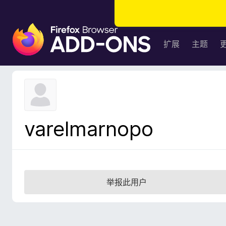
F
i
扩展
主题
r
e
f
o
x
浏
varelmarnopo
览
器
附
加
组
举报此用户
件