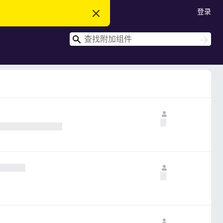
登录
忽
略
此
搜
通
搜
知
索
索