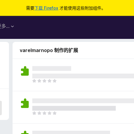
需要
下载 Firefox
才能使用这些附加组件。
更多…
varelmarnopo 制作的扩展
目
前
尚
无
评
分
目
前
尚
无