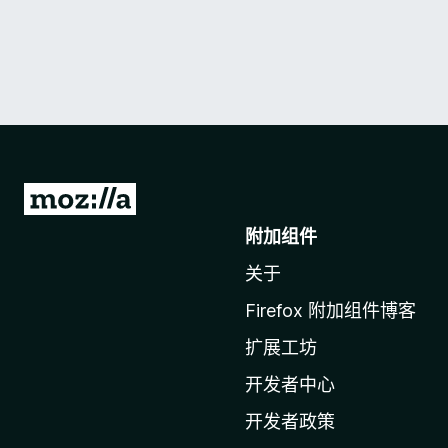
转
至
附加组件
M
关于
o
z
Firefox 附加组件博客
i
扩展工坊
l
l
开发者中心
a
开发者政策
主