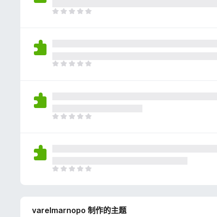
评
分
目
前
尚
无
评
分
目
前
尚
无
评
分
目
前
尚
无
评
分
目
前
尚
无
varelmarnopo 制作的主题
评