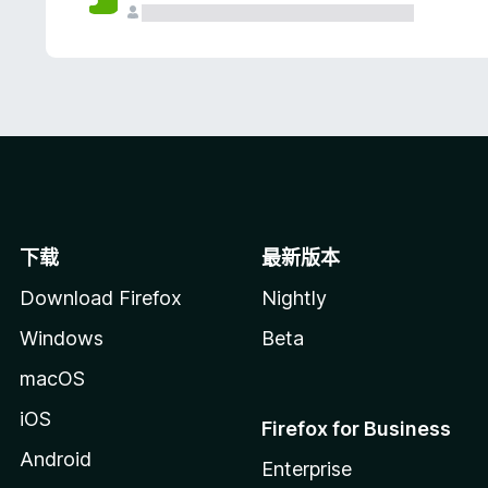
下载
最新版本
Download Firefox
Nightly
Windows
Beta
macOS
iOS
Firefox for Business
Android
Enterprise